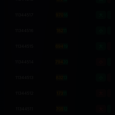
11344517
9
7
0
16
大
双
11344516
1
8
2
11
小
单
11344515
6
9
4
19
大
双
11344514
7
9
4
20
小
双
11344513
8
3
2
13
小
双
11344512
1
7
3
11
大
双
11344511
7
0
5
12
大
双