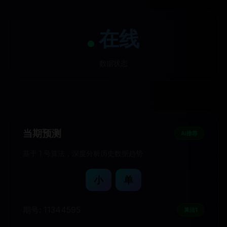
在线
数据状态
当期预测
AI推荐
基于 1 号算法，深度分析历史数据趋势
小
单
期号: 11344595
算法1