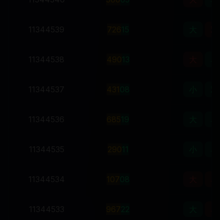
11344539
7
2
6
15
大
双
11344538
4
9
0
13
大
单
11344537
4
3
1
08
小
双
11344536
6
8
5
19
大
单
11344535
2
9
0
11
小
单
11344534
1
0
7
08
大
单
11344533
9
6
7
22
大
单