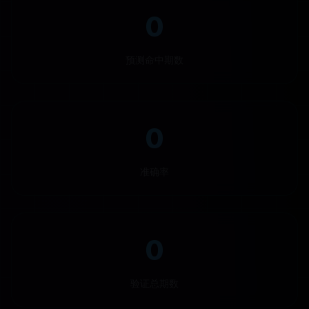
0
预测命中期数
0
准确率
0
验证总期数