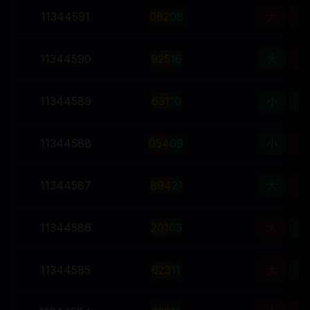
11344591
0
6
2
08
大
单
11344590
9
2
5
16
大
单
11344589
6
3
1
10
小
双
11344588
0
5
4
09
小
双
11344587
8
9
4
21
大
双
11344586
2
0
1
03
大
单
11344585
6
2
3
11
大
单