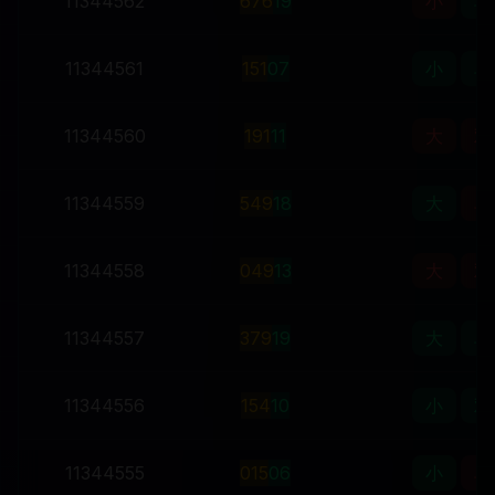
11344562
6
7
6
19
小
单
11344561
1
5
1
07
小
单
11344560
1
9
1
11
大
双
11344559
5
4
9
18
大
单
11344558
0
4
9
13
大
双
11344557
3
7
9
19
大
单
11344556
1
5
4
10
小
双
11344555
0
1
5
06
小
单