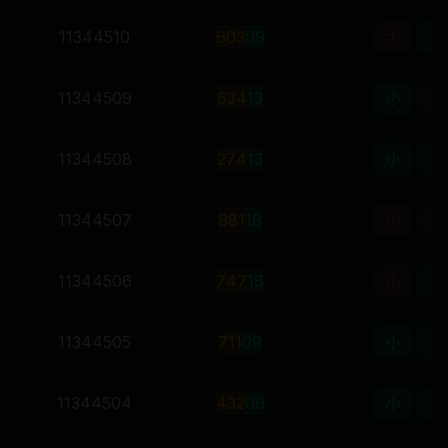
11344510
6
0
3
09
大
单
11344509
6
3
4
13
小
双
11344508
2
7
4
13
小
单
11344507
9
8
1
18
小
单
11344506
7
4
7
18
小
双
11344505
7
1
1
09
小
单
11344504
4
3
2
09
小
单