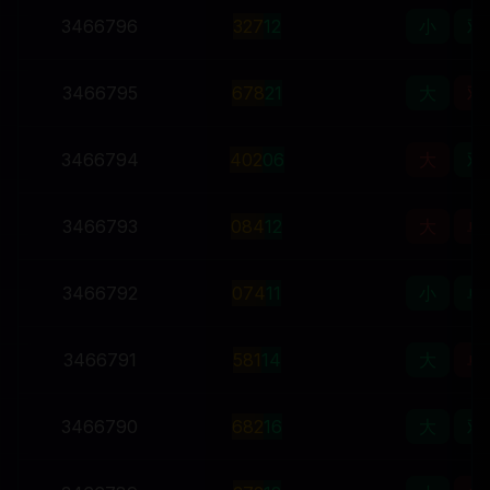
3466796
3
2
7
12
小
双
3466795
6
7
8
21
大
双
3466794
4
0
2
06
大
双
3466793
0
8
4
12
大
单
3466792
0
7
4
11
小
单
3466791
5
8
1
14
大
单
3466790
6
8
2
16
大
双