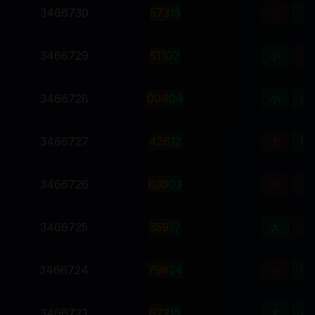
3466730
5
7
3
15
小
单
3466729
5
1
1
07
小
双
3466728
0
0
4
04
小
双
3466727
4
2
6
12
大
双
3466726
0
3
0
03
大
双
3466725
3
5
9
17
大
双
3466724
7
9
8
24
小
双
3466723
6
7
2
15
大
单