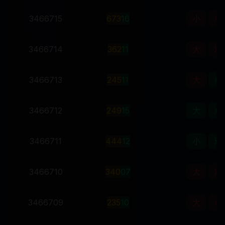
3466715
6
7
3
16
小
单
3466714
3
6
2
11
大
双
3466713
2
4
5
11
大
单
3466712
2
4
9
15
大
单
3466711
4
4
4
12
小
双
3466710
3
4
0
07
大
双
3466709
2
3
5
10
大
单