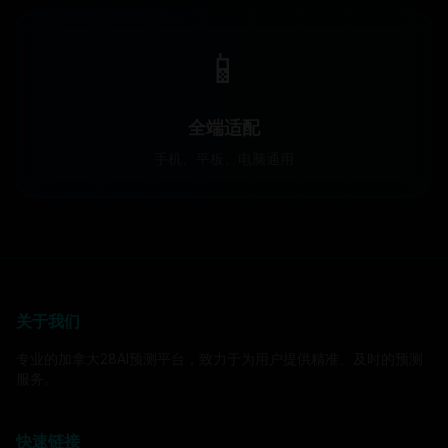
📱
全端适配
手机、平板、电脑通用
关于我们
专业的加拿大28AI预测平台，致力于为用户提供精准、及时的预测
服务。
快速链接