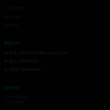
大小单双预测
杀组合预测
组合预测
联系方式
📧 邮箱: 88888888@example.com
💬 微信: 88888888
🐧 QQ群: 88888888
服务时间
24小时在线服务
实时更新数据