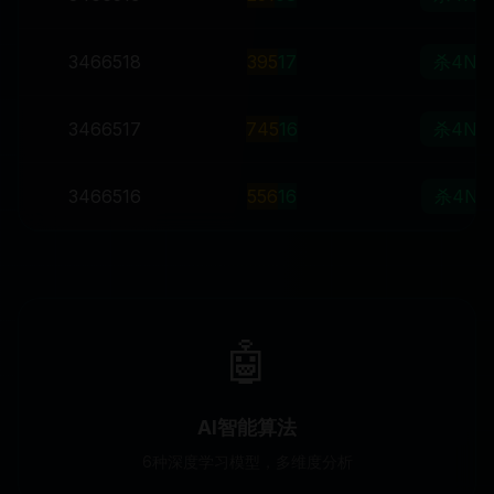
3466518
3
9
5
17
杀4N3
3466517
7
4
5
16
杀4N3
3466516
5
5
6
16
杀4N1
🤖
AI智能算法
6种深度学习模型，多维度分析