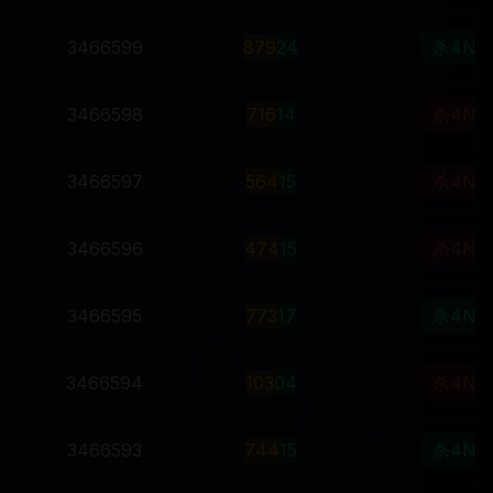
3466599
8
7
9
24
杀4N2
3466598
7
1
6
14
杀4N2
3466597
5
6
4
15
杀4N3
3466596
4
7
4
15
杀4N3
3466595
7
7
3
17
杀4N3
3466594
1
0
3
04
杀4N0
3466593
7
4
4
15
杀4N0