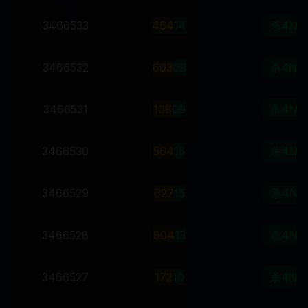
3466533
4
6
4
14
杀4N3
3466532
6
0
3
09
杀4N0
3466531
1
0
8
09
杀4N3
3466530
5
6
4
15
杀4N0
3466529
6
2
7
15
杀4N1
3466528
9
0
4
13
杀4N2
3466527
1
7
2
10
杀4N0