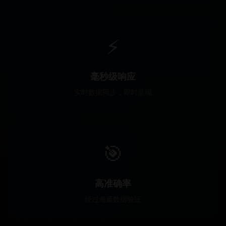
⚡
毫秒级响应
实时数据同步，即时呈现
🎯
高准确率
经过海量数据验证