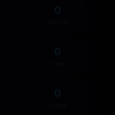
0
预测命中期数
0
准确率
0
验证总期数