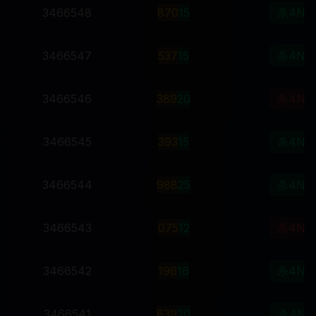
3466548
8
7
0
15
杀4N0
3466547
5
3
7
15
杀4N0
3466546
3
8
9
20
杀4N0
3466545
3
9
3
15
杀4N2
3466544
9
8
8
25
杀4N2
3466543
0
7
5
12
杀4N0
3466542
1
9
6
16
杀4N3
3466541
8
3
9
20
杀4N1