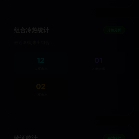
组合冷热统计
冷热分析
最近30期未出组合：
12
01
大双未出
大单未出
02
小双未出
验证统计
实时统计