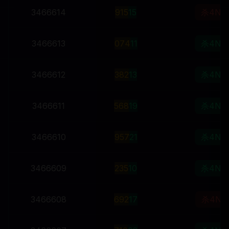
3466614
9
1
5
15
杀4N3
3466613
0
7
4
11
杀4N2
3466612
3
8
2
13
杀4N3
3466611
5
6
8
19
杀4N2
3466610
9
5
7
21
杀4N3
3466609
2
3
5
10
杀4N3
3466608
6
9
2
17
杀4N1