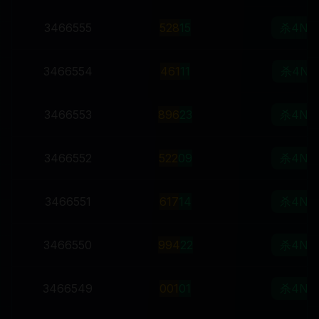
3466555
5
2
8
15
杀4N2
3466554
4
6
1
11
杀4N1
3466553
8
9
6
23
杀4N0
3466552
5
2
2
09
杀4N3
3466551
6
1
7
14
杀4N0
3466550
9
9
4
22
杀4N3
3466549
0
0
1
01
杀4N3