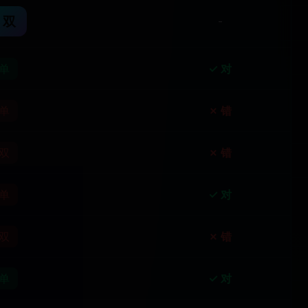
双
-
单
✓ 对
单
✗ 错
双
✗ 错
单
✓ 对
双
✗ 错
单
✓ 对