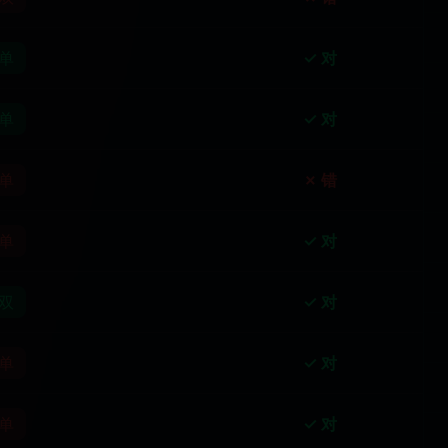
单
✓ 对
单
✓ 对
单
✗ 错
单
✓ 对
双
✓ 对
单
✓ 对
单
✓ 对